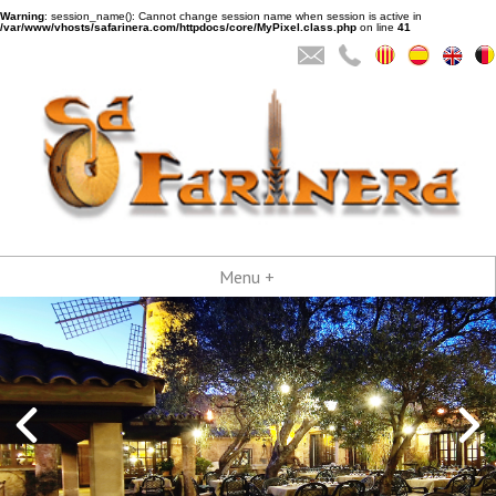
Warning
: session_name(): Cannot change session name when session is active in
/var/www/vhosts/safarinera.com/httpdocs/core/MyPixel.class.php
on line
41
Menu