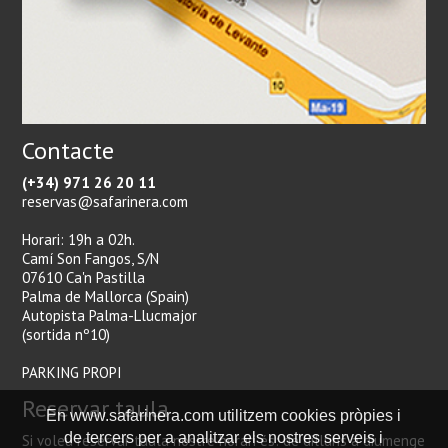
Contacte
(+34) 971 26 20 11
reservas@safarinera.com
Horari: 19h a 02h.
Camí Son Fangos, S/N
07610 Ca'n Pastilla
Palma de Mallorca (Spain)
Autopista Palma-Llucmajor
(sortida nº10)
PARKING PROPI
Reservar taula
En www.safarinera.com utilitzem cookies pròpies i
de tercers per a analitzar els nostres serveis i
Si voleu reservar taula nostre horari és: de dilluns a diumenge