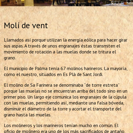
Molí de vent
Llamados así porque utilizan la energía eólica para hacer girar
sus aspas. A través de unos engranajes éstas transmiten el
movimiento de rotación a las muelas donde se tritura el
grano.
El municipio de Palma tenía 67 molinos harineros. La mayoría,
como el nuestro, situados en Es Plà de Sant Jordi.
El molino de Sa Farinera se denominaba “de torre estreta”
porque las muelas no se encuentran arriba del todo sino en un
primer piso. Un largo eje comunica los engranajes de la cúpula
con las muelas, permitiendo así, mediante una falsa bóveda,
disminuir el diámetro de la torre y acortar el transporte del
grano hasta las muelas.
Los molineros y los marineros tenían mucho en común. El
oficio de molinero era uno de los más sacrificados de antaño,