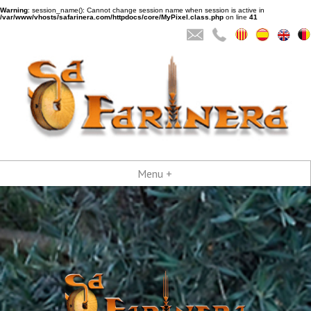
Warning
: session_name(): Cannot change session name when session is active in
/var/www/vhosts/safarinera.com/httpdocs/core/MyPixel.class.php
on line
41
Menu