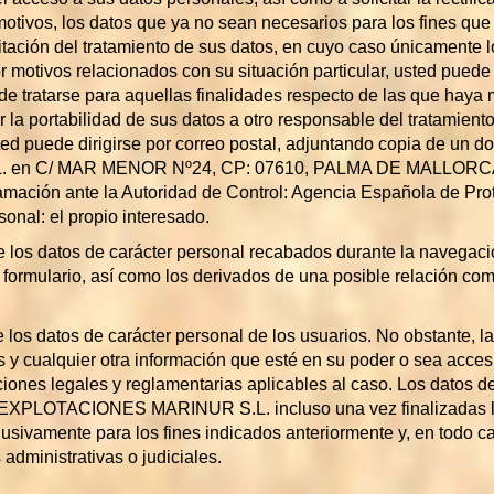
 motivos, los datos que ya no sean necesarios para los fines qu
imitación del tratamiento de sus datos, en cuyo caso únicamente 
 motivos relacionados con su situación particular, usted puede 
de tratarse para aquellas finalidades respecto de las que hay
 la portabilidad de sus datos a otro responsable del tratamiento
ted puede dirigirse por correo postal, adjuntando copia de un d
en C/ MAR MENOR Nº24, CP: 07610, PALMA DE MALLORCA o 
amación ante la Autoridad de Control: Agencia Española de Pr
onal: el propio interesado.
e los datos de carácter personal recabados durante la navegac
formulario, así como los derivados de una posible relación com
 los datos de carácter personal de los usuarios. No obstante, la
 y cualquier otra información que esté en su poder o sea acces
ciones legales y reglamentarias aplicables al caso. Los datos d
de EXPLOTACIONES MARINUR S.L. incluso una vez finalizadas l
lusivamente para los fines indicados anteriormente y, en todo c
administrativas o judiciales.