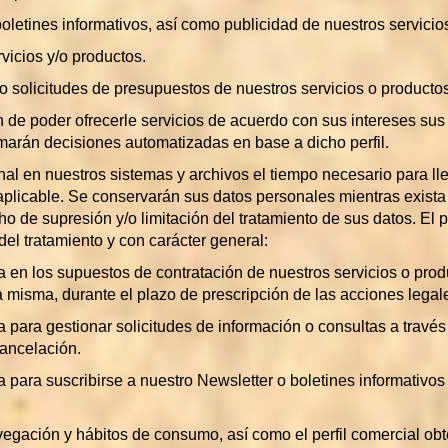
letines informativos, así como publicidad de nuestros servicio
vicios y/o productos.
 o solicitudes de presupuestos de nuestros servicios o productos
n de poder ofrecerle servicios de acuerdo con sus intereses su
omarán decisiones automatizadas en base a dicho perfil.
 en nuestros sistemas y archivos el tiempo necesario para lleva
 aplicable. Se conservarán sus datos personales mientras exista
ho de supresión y/o limitación del tratamiento de sus datos. El
del tratamiento y con carácter general:
 en los supuestos de contratación de nuestros servicios o pro
 la misma, durante el plazo de prescripción de las acciones leg
 para gestionar solicitudes de información o consultas a través
cancelación.
para suscribirse a nuestro Newsletter o boletines informativos
egación y hábitos de consumo, así como el perfil comercial ob