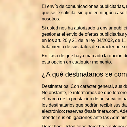
El envío de comunicaciones publicitarias, 
que se le solicita, sin que en ningún caso
nosotros.
Si usted nos ha autorizado a enviar public
gestionar el envío de ofertas publicitarias
en los art. 20 y 21 de la ley 34/2002, de 1
tratamiento de sus datos de carácter person
En caso de que haya marcado la opción de r
esta opción en cualquier momento.
¿A qué destinatarios se com
Destinatarios: Con carácter general, sus d
No obstante, le informamos de que tercer
el marco de la prestación de un servicio p
los destinatarios que podrán recibir sus 
electrónico: reservas@safarinera.com. Ade
atender sus obligaciones ante las Administ
Derechos: Usted tiene derecho a obtener el