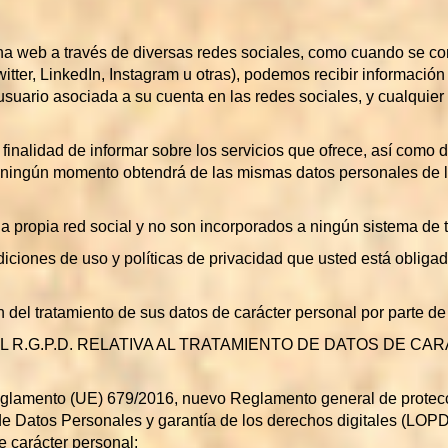
na web a través de diversas redes sociales, como cuando se co
tter, LinkedIn, Instagram u otras), podemos recibir informació
 usuario asociada a su cuenta en las redes sociales, y cualquier
a finalidad de informar sobre los servicios que ofrece, así como 
en ningún momento obtendrá de las mismas datos personales de lo
 la propia red social y no son incorporados a ningún sistema de 
iciones de uso y políticas de privacidad que usted está obligad
ción del tratamiento de sus datos de carácter personal por p
DEL R.G.P.D. RELATIVA AL TRATAMIENTO DE DATOS DE 
eglamento (UE) 679/2016, nuevo Reglamento general de protecc
e Datos Personales y garantía de los derechos digitales (LOPDP
e carácter personal: