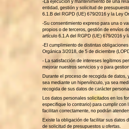
-La ejecución y mantenimiento de una relac
entidad, gestión y solicitud de presupuesto
6.1.B del RGPD (UE) 679/2016 y la Ley O
-Su consentimiento expreso para una o var
propios o de terceros, gestión de envíos d
artículo 6.1.A del RGPD (UE) 679/2016 y
-El cumplimiento de distintas obligaciones
Orgánica 3/2018, de 5 de diciembre (LO
- La satisfacción de intereses legítimos p
mejorar nuestros servicios y o para gestion
Durante el proceso de recogida de datos, y
sea mediante un hipervínculo, ya sea media
recogida de sus datos de carácter persona
Los datos personales solicitados en los fo
especifique lo contrario) para cumplir con l
facilitan correctamente, no podrán atende
Existe la obligación de facilitar sus datos
de solicitud de presupuestos u ofertas.