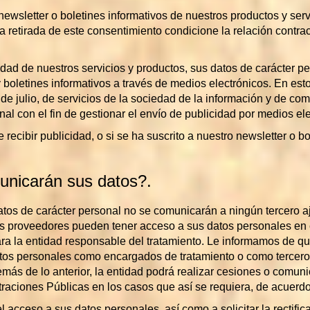
newsletter o boletines informativos de nuestros productos y ser
 la retirada de este consentimiento condicione la relación contr
idad de nuestros servicios y productos, sus datos de carácter p
 y boletines informativos a través de medios electrónicos. En est
1 de julio, de servicios de la sociedad de la información y de com
al con el fin de gestionar el envío de publicidad por medios ele
ecibir publicidad, o si se ha suscrito a nuestro newsletter o bo
unicarán sus datos?.
atos de carácter personal no se comunicarán a ningún tercero aj
os proveedores pueden tener acceso a sus datos personales en 
ara la entidad responsable del tratamiento. Le informamos de qu
datos personales como encargados de tratamiento o como terceros
más de lo anterior, la entidad podrá realizar cesiones o comun
raciones Públicas en los casos que así se requiera, de acuerdo 
 acceso a sus datos personales, así como a solicitar la rectific