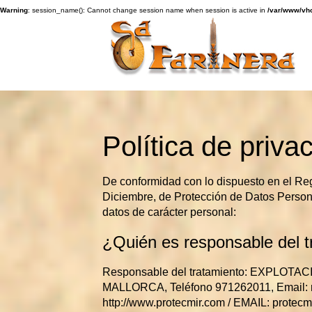
Warning
: session_name(): Cannot change session name when session is active in
/var/www/vho
Política de priva
De conformidad con lo dispuesto en el R
Diciembre, de Protección de Datos Personal
datos de carácter personal:
¿Quién es responsable del t
Responsable del tratamiento: EXPLOTA
MALLORCA, Teléfono 971262011, Emai
http://www.protecmir.com / EMAIL: protec