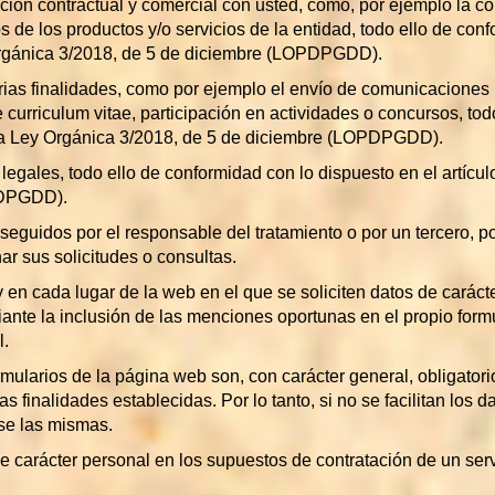
ión contractual y comercial con usted, como, por ejemplo la con
s de los productos y/o servicios de la entidad, todo ello de conf
rgánica 3/2018, de 5 de diciembre (LOPDPGDD).
ias finalidades, como por ejemplo el envío de comunicaciones pu
e curriculum vitae, participación en actividades o concursos, tod
 la Ley Orgánica 3/2018, de 5 de diciembre (LOPDPGDD).
 legales, todo ello de conformidad con lo dispuesto en el artíc
PDPGDD).
erseguidos por el responsable del tratamiento o por un tercero, 
ar sus solicitudes o consultas.
 en cada lugar de la web en el que se soliciten datos de carácte
nte la inclusión de las menciones oportunas en el propio formula
l.
rmularios de la página web son, con carácter general, obligator
as finalidades establecidas. Por lo tanto, si no se facilitan los 
rse las mismas.
 de carácter personal en los supuestos de contratación de un ser