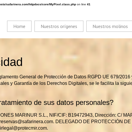
sts/safarinera.com/httpdocs/core/MyPixel.class.php
on line
41
Home
Nuestros orígenes
Nuestros molinos
cidad
eglamento General de Protección de Datos RGPD UE 679/2016 y
es y Garantía de los Derechos Digitales, se le facilita la sigui
ratamiento de sus datos personales?
CIONES MARINUR S.L., NIF/CIF: B19472943, Dirección: C/ 
l: reservas@safarinera.com. DELEGADO DE PROTECCIÓN D
mirlegal@protecmir.com.