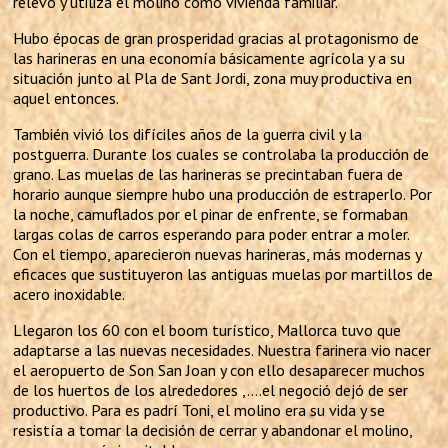
relevo y utiliza el molino como vivienda familiar.
Hubo épocas de gran prosperidad gracias al protagonismo de
las harineras en una economía básicamente agrícola y a su
situación junto al Pla de Sant Jordi, zona muy productiva en
aquel entonces.
También vivió los difíciles años de la guerra civil y la
postguerra. Durante los cuales se controlaba la producción de
grano. Las muelas de las harineras se precintaban fuera de
horario aunque siempre hubo una producción de estraperlo. Por
la noche, camuflados por el pinar de enfrente, se formaban
largas colas de carros esperando para poder entrar a moler.
Con el tiempo, aparecieron nuevas harineras, más modernas y
eficaces que sustituyeron las antiguas muelas por martillos de
acero inoxidable.
Llegaron los 60 con el boom turístico, Mallorca tuvo que
adaptarse a las nuevas necesidades. Nuestra farinera vio nacer
el aeropuerto de Son San Joan y con ello desaparecer muchos
de los huertos de los alrededores ,….el negoció dejó de ser
productivo. Para es padrí Toni, el molino era su vida y se
resistía a tomar la decisión de cerrar y abandonar el molino,