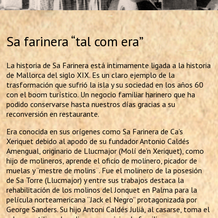
Sa farinera “tal com era”
La historia de Sa Farinera está intimamente ligada a la historia
de Mallorca del siglo XIX. Es un claro ejemplo de la
trasformación que sufrió la isla y su sociedad en los años 60
con el boom turístico. Un negocio familiar harinero que ha
podido conservarse hasta nuestros días gracias a su
reconversión en restaurante.
Era conocida en sus orígenes como Sa Farinera de Ca’s
Xeriquet debido al apodo de su fundador Antonio Caldés
Amengual, originario de Llucmajor (Molí de’n Xeriquet), como
hijo de molineros, aprende el oficio de molinero, picador de
muelas y “mestre de molins¨. Fue el molinero de la posesión
de Sa Torre (Llucmajor) y entre sus trabajos destaca la
rehabilitación de los molinos del Jonquet en Palma para la
película norteamericana “Jack el Negro” protagonizada por
George Sanders. Su hijo Antoni Caldés Juliá, al casarse, toma el