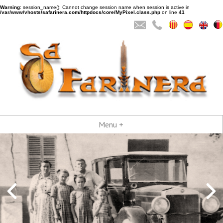
Warning
: session_name(): Cannot change session name when session is active in
/var/www/vhosts/safarinera.com/httpdocs/core/MyPixel.class.php
on line
41
Menu