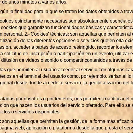
r de unos minutos a varios años.
ún la finalidad para la que se traten los datos obtenidos a travé
 cookies estrictamente necesarias son absolutamente esenciales 
 cookies que garantizan funcionalidades básicas y característic
personal. 2.-'Cookies' técnicas: son aquellas que permiten al 
tilización de las diferentes opciones o servicios que en ella exis
sesión, acceder a partes de acceso restringido, recordar los ele
 solicitud de inscripción o participación en un evento, utilizar
difusión de videos o sonido o compartir contenidos a través de 
las que permiten al usuario acceder al servicio con algunas cara
terios en el terminal del usuario como, por ejemplo, serían el id
regional desde donde accede al servicio, la geolocalización del 
ratadas por nosotros o por terceros, nos permiten cuantificar el 
ización que hacen los usuarios del servicio ofertado. Para ello s
uctos o servicios disponibles.
 son aquellas que permiten la gestión, de la forma más eficaz po
 página web, aplicación o plataforma desde la que presta el ser