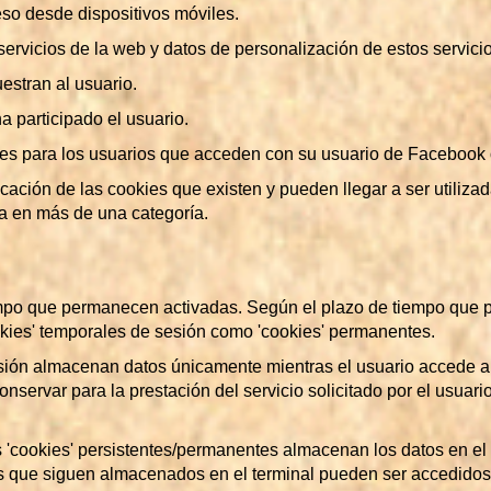
eso desde dispositivos móviles.
ervicios de la web y datos de personalización de estos servicio
estran al usuario.
a participado el usuario.
les para los usuarios que acceden con su usuario de Facebook o
icación de las cookies que existen y pueden llegar a ser utiliz
a en más de una categoría.
empo que permanecen activadas. Según el plazo de tiempo que 
ookies' temporales de sesión como 'cookies' permanentes.
 sesión almacenan datos únicamente mientras el usuario accede 
nservar para la prestación del servicio solicitado por el usua
as 'cookies' persistentes/permanentes almacenan los datos en el
s que siguen almacenados en el terminal pueden ser accedidos 