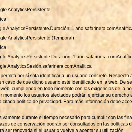
le AnalyticsPersistente.
tica
e AnalyticsPersistente.Duración: 1 año.safarinera.comAnalític
le AnalyticsPersistente.(Temporal)
ica
le AnalyticsPersistente.Duración: 1 año.safarinera.comAnalíti
le AnalyticsSesión.safarinera.comAnalítica
ermita por sí sola identificar a un usuario concreto. Respecto 
n caso de que dicho usuario esté identificado en la web. De ser
la web, cumpliendo en todo momento con las exigencias de la no
 momento los usuarios afectados podrán ejercitar su derecho a ac
 citada política de privacidad. Para más información debe acced
usivamente durante el tiempo necesario para cumplir con las fin
plazos de conservación podrán ser consultados en las políticas d
á ser renovada si el usuario vuelve a aceptar su utilización.