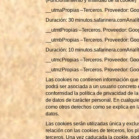
(Funcionamiento y finalidad de la cookie)
__utmaPropias –Terceros. Proveedor: Goog
Duración: 30 minutos.safarinera.comAnalí
__utmtPropias –Terceros. Proveedor: Googl
__utmbPropias –Terceros. Proveedor: Goog
Duración: 10 minutos.safarinera.comAnalít
__utmcPropias –Terceros. Proveedor: Goog
__utmzPropias –Terceros. Proveedor: Goog
Las cookies no contienen información que p
podrá ser asociada a un usuario concreto e
conformidad la política de privacidad de 
de datos de carácter personal. En cualquier
como otros derechos como se explica en la
datos.
Las cookies serán utilizadas única y excl
relación con las cookies de terceros, los 
terceros. Una vez caducada la cookie, podr