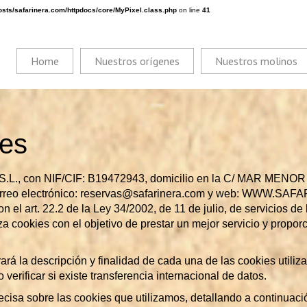
sts/safarinera.com/httpdocs/core/MyPixel.class.php
on line
41
Home
Nuestros orígenes
Nuestros molinos
ies
L., con NIF/CIF: B19472943, domicilio en la C/ MAR MEN
eo electrónico: reservas@safarinera.com y web: WWW.SAFA
el art. 22.2 de la Ley 34/2002, de 11 de julio, de servicios de 
iza cookies con el objetivo de prestar un mejor servicio y propo
ará la descripción y finalidad de cada una de las cookies utiliz
erificar si existe transferencia internacional de datos.
cisa sobre las cookies que utilizamos, detallando a continuació