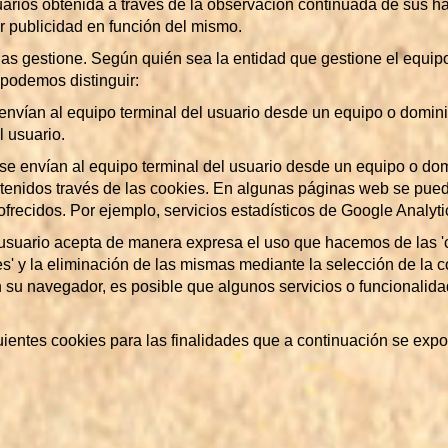
arios obtenida a través de la observación continuada de sus há
ar publicidad en función del mismo.
las gestione. Según quién sea la entidad que gestione el equi
 podemos distinguir:
 envían al equipo terminal del usuario desde un equipo o domini
l usuario.
 se envían al equipo terminal del usuario desde un equipo o dom
obtenidos través de las cookies. En algunas páginas web se pued
 ofrecidos. Por ejemplo, servicios estadísticos de Google Analy
el usuario acepta de manera expresa el uso que hacemos de las 'c
es' y la eliminación de las mismas mediante la selección de la
n su navegador, es posible que algunos servicios o funcionalid
iguientes cookies para las finalidades que a continuación se exp