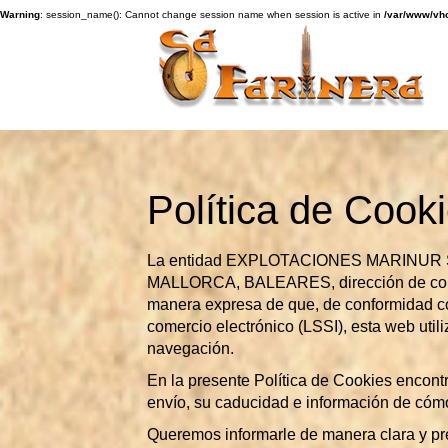
Warning
: session_name(): Cannot change session name when session is active in
/var/www/vho
Política de Cook
La entidad EXPLOTACIONES MARINUR S.
MALLORCA, BALEARES, dirección de corr
manera expresa de que, de conformidad con 
comercio electrónico (LSSI), esta web util
navegación.
En la presente Política de Cookies encontr
envío, su caducidad e información de cómo v
Queremos informarle de manera clara y pre